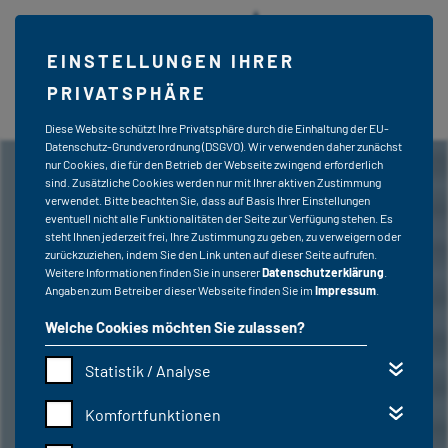
EINSTELLUNGEN IHRER
PRIVATSPHÄRE
Diese Website schützt Ihre Privatsphäre durch die Einhaltung der EU-
Datenschutz-Grundverordnung (DSGVO). Wir verwenden daher zunächst
nur Cookies, die für den Betrieb der Webseite zwingend erforderlich
sind. Zusätzliche Cookies werden nur mit Ihrer aktiven Zustimmung
verwendet. Bitte beachten Sie, dass auf Basis Ihrer Einstellungen
eventuell nicht alle Funktionalitäten der Seite zur Verfügung stehen. Es
steht Ihnen jederzeit frei, Ihre Zustimmung zu geben, zu verweigern oder
zurückzuziehen, indem Sie den Link unten auf dieser Seite aufrufen.
Weitere Informationen finden Sie in unserer
Datenschutzerklärung
.
Angaben zum Betreiber dieser Webseite finden Sie im
Impressum
.
Welche Cookies möchten Sie zulassen?
Statistik / Analyse
Komfortfunktionen