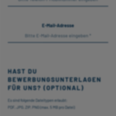
E-Mail-Adresse
HAST DU
BEWERBUNGSUNTERLAGEN
FÜR UNS? (OPTIONAL)
Es sind folgende Dateitypen erlaubt:
PDF, JPG, ZIP, PNG (max. 5 MB pro Datei)