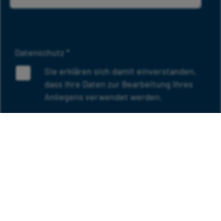
Datenschutz
*
Sie erklären sich damit einverstanden,
dass Ihre Daten zur Bearbeitung Ihres
Anliegens verwendet werden.
Weitere Informationen finden Sie in unserer
Datenschutzerklärung
.
Bitte geben Sie als SPAM-Schutz die Zahl 9937
ein:
ABSENDEN