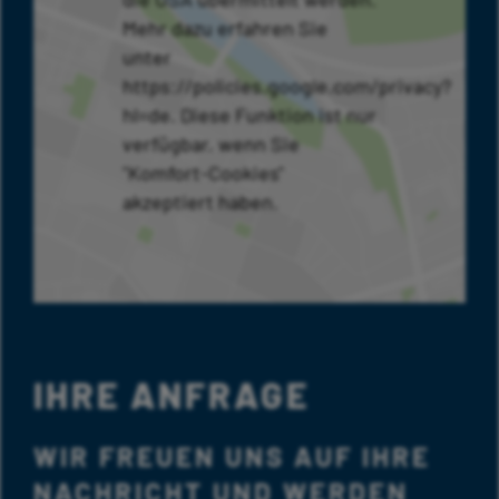
Mehr dazu erfahren Sie
unter
https://policies.google.com/privacy?
hl=de. Diese Funktion ist nur
verfügbar, wenn Sie
"Komfort-Cookies"
akzeptiert haben.
IHRE ANFRAGE
WIR FREUEN UNS AUF IHRE
NACHRICHT UND WERDEN