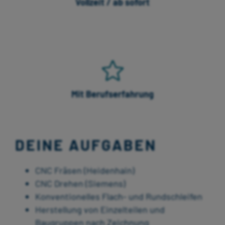
Vollzeit / ab sofort
Mit Berufserfahrung
DEINE AUFGABEN
CNC Fräsen (Heidenhain)
CNC Drehen (Siemens)
Konventionelles Flach- und Rundschleifen
Herstellung von Einzelteilen und
Baugruppen nach Zeichnung