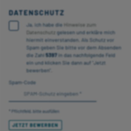
DATENSCHUTZ
Ja, ich habe die
Hinweise zum
Datenschutz
gelesen und erkläre mich
hiermit einverstanden. Als Schutz vor
Spam geben Sie bitte vor dem Absenden
die Zahl
5397
in das nachfolgende Feld
ein und klicken Sie dann auf "Jetzt
bewerben".
Spam-Code
* Pflichtfeld, bitte ausfüllen
JETZT BEWERBEN