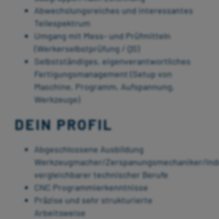
Abwechslungsreiches und interessantes
Teilespektrum
Umgang mit Mess- und Prüfmitteln
(Werkerselbstprüfung / QS)
Selbstständiges, eigenverantwortliches
Fertigungsmanagement (Setup von
Maschine, Programm, Aufspannung,
Werkzeuge)
DEIN PROFIL
Abgeschlossene Ausbildung
Werkzeugmacher/Zerspanungsmechaniker/Ind
vergleichbarer technischer Berufe
CNC Programmierkenntnisse
Präzise und sehr strukturierte
Arbeitsweise