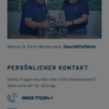
Werner & Timm Weidemann,
Geschäftsführer
PERSÖNLICHER KONTAKT
Deine Fragen wurden hier nicht beantwortet?
Dann sind wir für dich da:
06628 772294-1