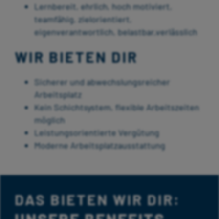
Lernbereit, ehrlich, hoch motiviert,
teamfähig, zielorientiert,
eigenverantwortlich, belastbar,verlässlich
WIR BIETEN DIR
Sicherer und abwechslungsreicher
Arbeitsplatz
Kein Schichtsystem, flexible Arbeitszeiten
möglich
Leistungsorientierte Vergütung
Moderne Arbeitsplatzausstattung
DAS BIETEN WIR DIR: