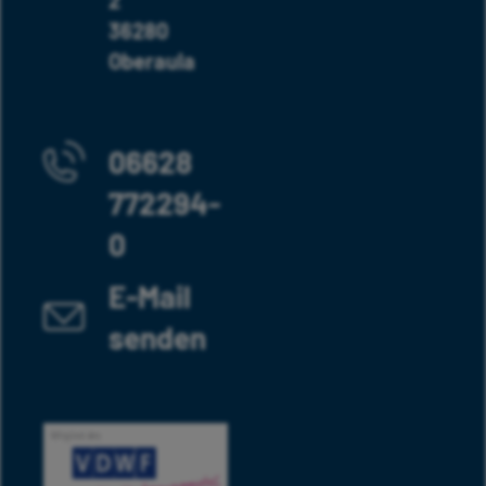
36280
Oberaula
06628
772294-
0
E-Mail
senden