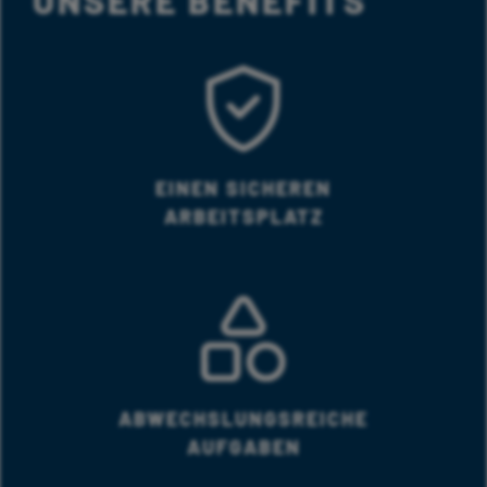
UNSERE BENEFITS
EINEN SICHEREN
ARBEITSPLATZ
ABWECHSLUNGSREICHE
AUFGABEN